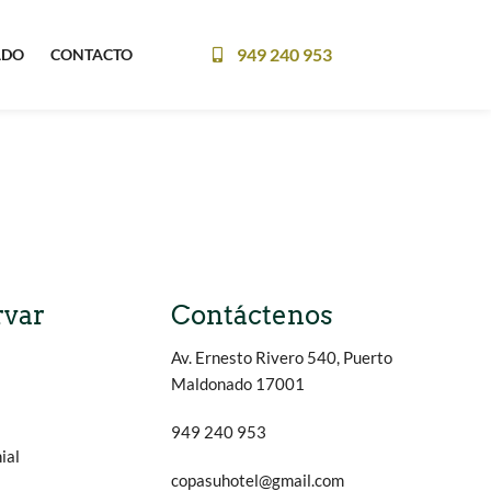
949 240 953
ADO
CONTACTO
rvar
Contáctenos
Av. Ernesto Rivero 540, Puerto
Maldonado 17001
949 240 953
ial
copasuhotel@gmail.com