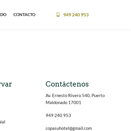
949 240 953
ADO
CONTACTO
rvar
Contáctenos
Av. Ernesto Rivero 540, Puerto
Maldonado 17001
949 240 953
ial
copasuhotel@gmail.com