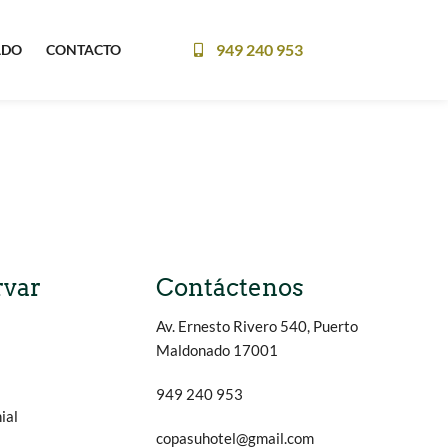
949 240 953
ADO
CONTACTO
rvar
Contáctenos
Av. Ernesto Rivero 540, Puerto
Maldonado 17001
949 240 953
ial
copasuhotel@gmail.com