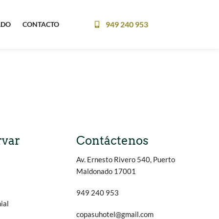
949 240 953
ADO
CONTACTO
rvar
Contáctenos
Av. Ernesto Rivero 540, Puerto
Maldonado 17001
949 240 953
ial
copasuhotel@gmail.com